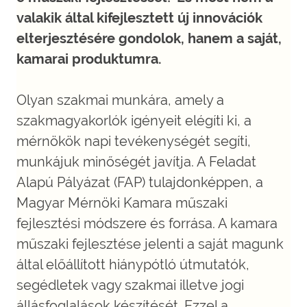
valakik által kifejlesztett új innovációk
elterjesztésére gondolok, hanem a saját,
kamarai produktumra.
Olyan szakmai munkára, amely a
szakmagyakorlók igényeit elégíti ki, a
mérnökök napi tevékenységét segíti,
munkájuk minőségét javítja. A Feladat
Alapú Pályázat (FAP) tulajdonképpen, a
Magyar Mérnöki Kamara műszaki
fejlesztési módszere és forrása. A kamara
műszaki fejlesztése jelenti a saját magunk
által előállított hiánypótló útmutatók,
segédletek vagy szakmai illetve jogi
állásfoglalások készítését. Ezzel a