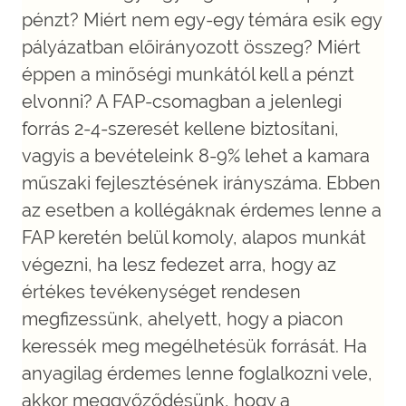
pénzt? Miért nem egy-egy témára esik egy
pályázatban előirányozott összeg? Miért
éppen a minőségi munkától kell a pénzt
elvonni? A FAP-csomagban a jelenlegi
forrás 2-4-szeresét kellene biztosítani,
vagyis a bevételeink 8-9% lehet a kamara
műszaki fejlesztésének irányszáma. Ebben
az esetben a kollégáknak érdemes lenne a
FAP keretén belül komoly, alapos munkát
végezni, ha lesz fedezet arra, hogy az
értékes tevékenységet rendesen
megfizessünk, ahelyett, hogy a piacon
keressék meg megélhetésük forrását. Ha
anyagilag érdemes lenne foglalkozni vele,
akkor meggyőződésünk, hogy a