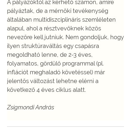
A pályázóktól az kérhető számon, amire
pályáztak, de a mérnöki tevékenység
általában multidiszciplináris szemléleten
alapul, ahol a résztvevőknek közös
nevezőre kell jutniuk. Nem gondoljuk, hogy
ilyen struktúraváltás egy csapásra
megoldható lenne, de 2-3 éves,
folyamatos, gördülő programmal (pl.
inflációt meghaladó követéssel) már
jelentős változást lehetne elérni a
következő 4 éves ciklus alatt.
Zsigmondi András