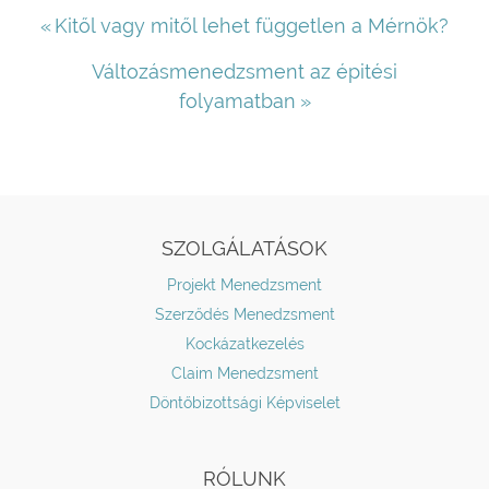
Bejegyzés
Previous
Kitől vagy mitől lehet független a Mérnök?
Post:
navigáció
Next
Változásmenedzsment az épitési
Post:
folyamatban
SZOLGÁLATÁSOK
Projekt Menedzsment
Szerződés Menedzsment
Kockázatkezelés
Claim Menedzsment
Döntőbizottsági Képviselet
RÓLUNK