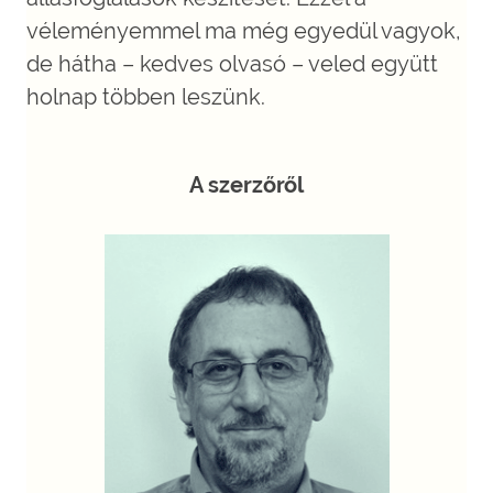
véleményemmel ma még egyedül vagyok,
de hátha – kedves olvasó – veled együtt
holnap többen leszünk.
A szerzőről