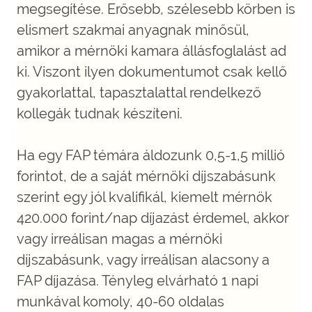
megsegítése. Erősebb, szélesebb körben is
elismert szakmai anyagnak minősül,
amikor a mérnöki kamara állásfoglalást ad
ki. Viszont ilyen dokumentumot csak kellő
gyakorlattal, tapasztalattal rendelkező
kollegák tudnak készíteni.
Ha egy FAP témára áldozunk 0,5-1,5 millió
forintot, de a saját mérnöki díjszabásunk
szerint egy jól kvalifikál, kiemelt mérnök
420.000 forint/nap díjazást érdemel, akkor
vagy irreálisan magas a mérnöki
díjszabásunk, vagy irreálisan alacsony a
FAP díjazása. Tényleg elvárható 1 napi
munkával komoly, 40-60 oldalas