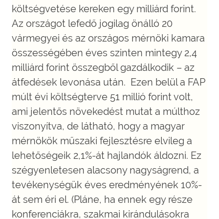
költségvetése kereken egy milliárd forint.
Az országot lefedő jogilag önálló 20
vármegyei és az országos mérnöki kamara
összességében éves szinten mintegy 2,4
milliárd forint összegből gazdálkodik – az
átfedések levonása után. Ezen belül a FAP
múlt évi költségterve 51 millió forint volt,
ami jelentős növekedést mutat a múlthoz
viszonyítva, de látható, hogy a magyar
mérnökök műszaki fejlesztésre elvileg a
lehetőségeik 2,1%-át hajlandók áldozni. Ez
szégyenletesen alacsony nagyságrend, a
tevékenységük éves eredményének 10%-
át sem éri el. (Pláne, ha ennek egy része
konferenciákra, szakmai kirándulásokra