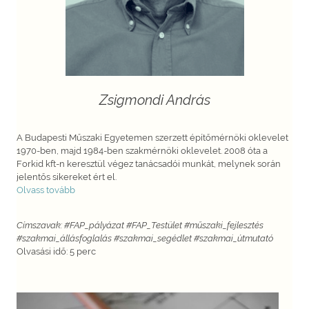
Zsigmondi András
A Budapesti Műszaki Egyetemen szerzett építőmérnöki oklevelet
1970-ben, majd 1984-ben szakmérnöki oklevelet. 2008 óta a
Forkid kft-n keresztül végez tanácsadói munkát, melynek során
jelentős sikereket ért el.
Olvass tovább
Címszavak: #FAP_pályázat #FAP_Testület #műszaki_fejlesztés
#szakmai_állásfoglalás #szakmai_segédlet #szakmai_útmutató
Olvasási idő: 5 perc