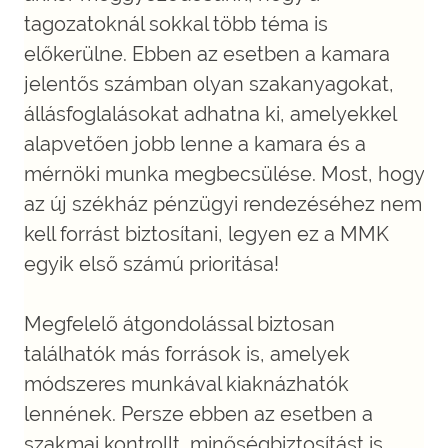
tagozatoknál sokkal több téma is
előkerülne. Ebben az esetben a kamara
jelentős számban olyan szakanyagokat,
állásfoglalásokat adhatna ki, amelyekkel
alapvetően jobb lenne a kamara és a
mérnöki munka megbecsülése. Most, hogy
az új székház pénzügyi rendezéséhez nem
kell forrást biztosítani, legyen ez a MMK
egyik első számú prioritása!
Megfelelő átgondolással biztosan
találhatók más források is, amelyek
módszeres munkával kiaknázhatók
lennének. Persze ebben az esetben a
szakmai kontrollt, minőségbiztosítást is