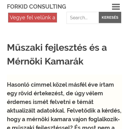
Skip
FORKID CONSULTING
to
Szakértelem,
content
Vegye fel velünk a
KERESÉS
Objektivitás,
kapcsolatot
Megbízhatóság
Műszaki fejlesztés és a
Mérnöki Kamarák
Hasonló címmel közel másfél éve írtam
egy rövid értekezést, de úgy vélem
érdemes ismét felvetni e témát
aktualizált adatokkal. Felvetődik a kérdés,
hogy a mérnöki kamara vajon foglalkozik-
e műszaki fejlesztéssel? És most nem a